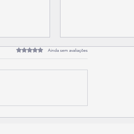
Avaliado com 0 de 5 estrelas.
Ainda sem avaliações
0: o que é por que
Entenda o que são Ensaios
 antes da
Não Destrutivos (END)