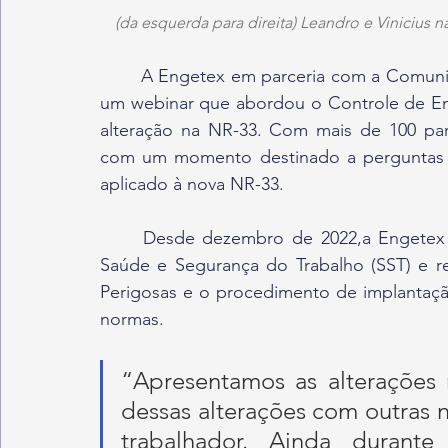
(da esquerda para direita) Leandro e Vinicius
	A Engetex em parceria com a Comunidade SST realizou na primeira semana de janeiro 
um webinar que abordou o Controle de Ener
alteração na NR-33. Com mais de 100 par
com um momento destinado a perguntas e
aplicado à nova NR-33. 
	Desde dezembro de 2022,a Engetex foi convidada para fazer parte da Comunidade 
Saúde e Segurança do Trabalho (SST) e re
Perigosas e o procedimento de implantação 
normas. 
“Apresentamos as alterações 
dessas alterações com outras 
trabalhador. Ainda durante