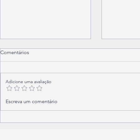
Comentários
Adicione uma avaliação
Inspeção industrial: o
Indústria 4.
Escreva um comentário
zagueiro da indústria que
começa bem
ninguém vê jogar
tecnologia?