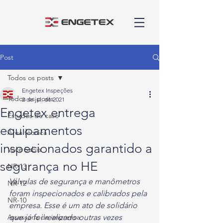
Post
Todos os posts
Engetex Inspeções
Todos os posts
2 de jul. de 2021
Engetex entrega
Estudos de caso
equipamentos
Área técnica
inspecionados garantido a
Você Sabia
segurança no HE
NR-13
Válvulas de segurança e manômetros 
NR-12
foram inspecionados e calibrados pela 
NR-10
empresa. Esse é um ato de solidário 
Assessoria de imprensa
que já foi realizado outras vezes