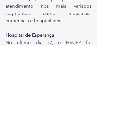
atendimento nos mais variados 
segmentos, como: industriais, 
comerciais e hospitalares.
Hospital de Esperança
No último dia 17, o HRCPP foi 
conveniado ao SUS, podendo agora 
dar ainda mais esperança às pessoas 
que lutam contra o câncer. O 
credenciamento da unidade permite 
que ela receba repasses do governo, o 
que, certamente, ampliará os 
atendimentos disponibilizados, como 
cirurgias e internações.
O local realiza por ano, mais de 4 mil 
procedimentos, possui um dos centros 
cirúrgicos mais modernos da região e 