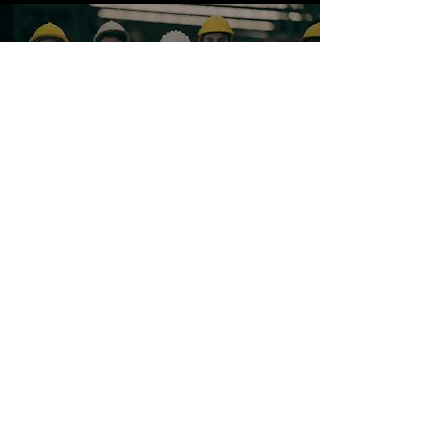
Reproduzir vídeo
Saiba mais sobre a Engetex
Parceiros
que
confiam em