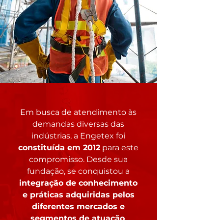
Em busca de atendimento às
demandas diversas das
indústrias, a Engetex foi
constituída em 2012
para este
compromisso. Desde sua
fundação, se conquistou a
integração de conhecimento
e práticas adquiridas pelos
diferentes mercados e
segmentos de atuação
,