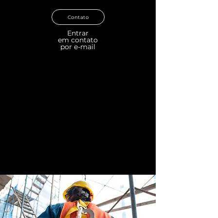
Contato
Entrar
em contato
por e-mail
Conheça nosso
canal de
atendimento
interativo
de acordo com sua
necessidade