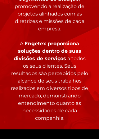
promovendo a realização de
projetos alinhados com as
diretrizes e missões de cada
empresa.
A
Engetex proporciona
soluções dentro de suas
divisões de serviços
a todos
os seus clientes. Seus
resultados são percebidos pelo
alcance de seus trabalhos
realizados em diversos tipos de
mercado, demonstrando
entendimento quanto as
necessidades de cada
companhia.