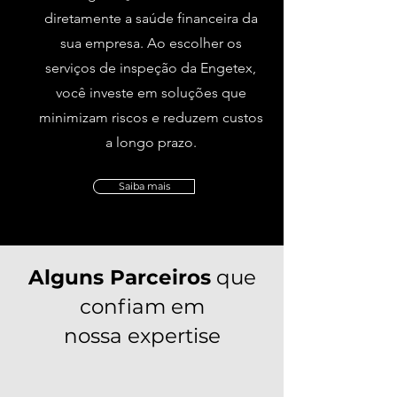
diretamente a saúde financeira da
sua empresa. Ao escolher os
serviços de inspeção da Engetex,
você investe em soluções que
minimizam riscos e reduzem custos
a longo prazo.
Saiba mais
Alguns Parceiros
que
confiam em
nossa expertise