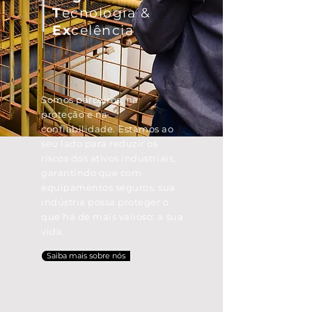
T
ecnologia &
Ex
celência
Somos parceiros, na
proteção e na
confiabilidade. Estamos ao
seu lado para reduzir os
riscos dos ativos industriais,
garantindo que com
equipamentos seguros, sua
indústria possa proteger o
que há de mais valioso: a sua
vida.
Saiba mais sobre nós