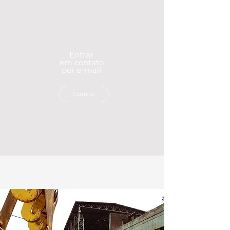
Entrar
em contato
por e-mail
Contato