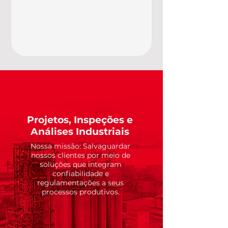
Projetos, Inspeções e
Análises Industriais
Nossa missão: Salvaguardar
nossos clientes por meio de
soluções que integram
confiabilidade e
regulamentações a seus
processos produtivos.