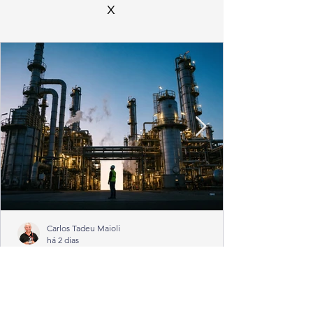
x
Carlos Tadeu Maioli
há 2 dias
Estudos de caso
Inspeção industrial: o zagueiro
da indústria que ninguém vê